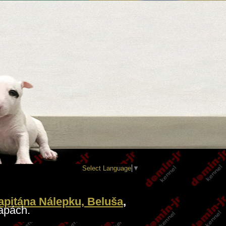
Select Language
▼
pitána Nálepku, Beluša
,
apách.