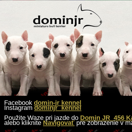
Facebook
domin-jr kennel
Instagram
dominjr_kennel
Použite Waze pri jazde do
Domin JR 456 Ka
alebo kliknite
Navigovať
pre zobrazenie v m